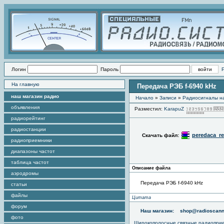
Логин
Пароль
На главную
Передача РЭБ f-6940 kHz
наш магазин радио
Начало
»
Записи
»
Радиоcигналы на
объявления
Разместил:
KarapuZ
радиорейтинг
радиостанции
peredaca_re
Скачать файл:
радиоприемники
диапазоны частот
таблица частот
Описание файла
аэродромы
Передача РЭБ f-6940 kHz
статьи
файлы
Цитата
форум
Наш магазин:
shop@radioscann
фото
Широкополосные связные радиопри