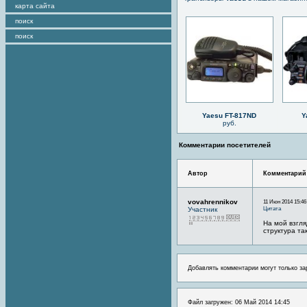
карта сайта
поиск
поиск
Yaesu FT-817ND
Y
руб.
Комментарии посетителей
Автор
Комментарий
vovahrennikov
11 Июн 2014 15:46
Цитата
Участник
На мой взгля
структура та
Добавлять комментарии могут только за
Файл загружен: 06 Май 2014 14:45