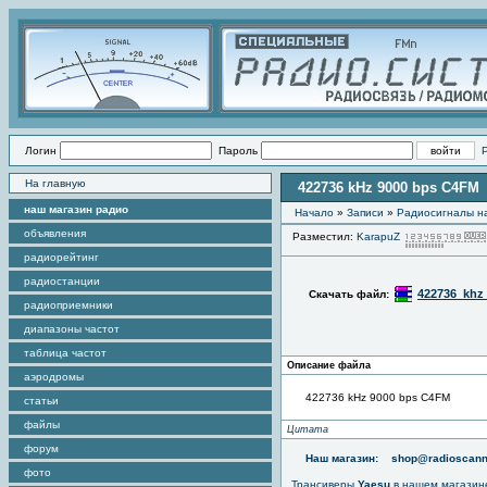
Логин
Пароль
На главную
422736 kHz 9000 bps C4FM
наш магазин радио
Начало
»
Записи
»
Радиоcигналы на
объявления
Разместил:
KarapuZ
радиорейтинг
радиостанции
422736_khz
Скачать файл:
радиоприемники
диапазоны частот
таблица частот
Описание файла
аэродромы
422736 kHz 9000 bps C4FM
статьи
файлы
Цитата
форум
Наш магазин:
shop@radioscann
фото
Трансиверы
Yaesu
в нашем магазин