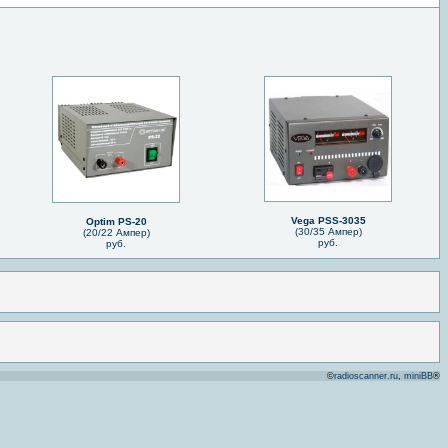
Vega PSS-3035
Optim PS-20
(30/35 Ампер)
(20/22 Ампер)
руб.
руб.
©
radioscanner.ru
,
miniBB
®