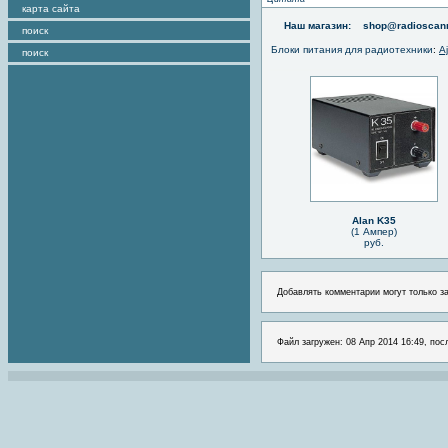
карта сайта
Наш магазин:
shop@radioscann
поиск
Блоки питания для радиотехники
:
A
поиск
Alan K35
(1 Ампер)
руб.
Добавлять комментарии могут только з
Файл загружен: 08 Апр 2014 16:49, пос