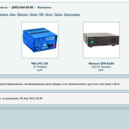
er.ru
- (495) 644-30-90 -
Контакты
jetrays
,
Alan
,
Manson
,
Optim
,
RM
,
Vega
,
Yaesu
,
Энергомаш
RM LPS 105
Manson SPA-8100
(5 Ампер)
(10/12 Ампер)
руб.
руб.
арегистрированные, активировавшие регистрацию и не ограниченные в доступе участники сайта!
л. исправление: 08 Апр 2014 16:49