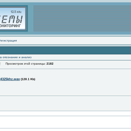
Регистрация
а опознание и анализ
Просмотров этой страницы:
2182
34325khz.wav
(128.1 Kb)