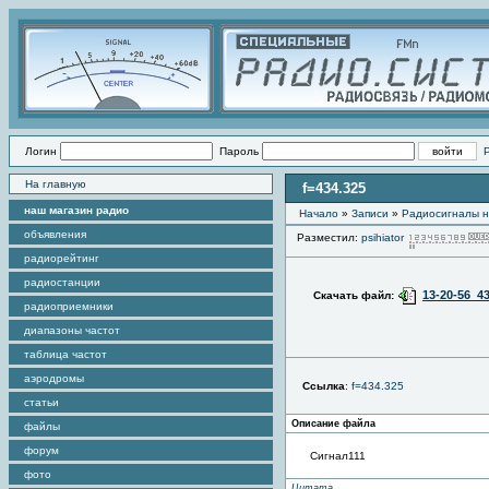
Логин
Пароль
На главную
f=434.325
наш магазин радио
Начало
»
Записи
»
Радиоcигналы н
объявления
Разместил:
psihiator
радиорейтинг
радиостанции
13-20-56_4
Скачать файл:
радиоприемники
диапазоны частот
таблица частот
аэродромы
Ссылка
:
f=434.325
статьи
Описание файла
файлы
форум
Сигнал111
фото
Цитата