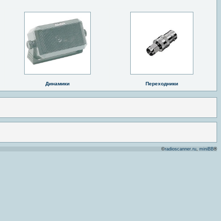
Динамики
Переходники
©
radioscanner.ru
,
miniBB
®