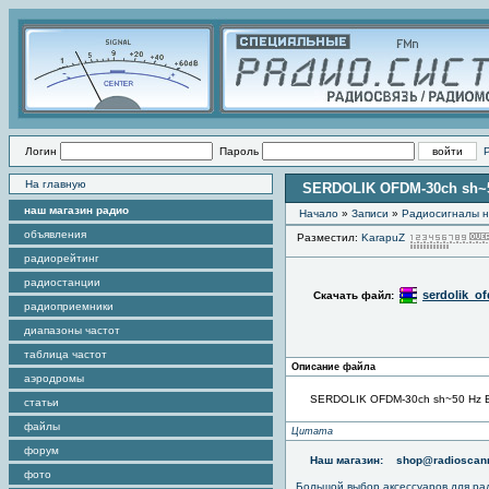
Логин
Пароль
На главную
SERDOLIK OFDM-30ch sh~5
наш магазин радио
Начало
»
Записи
»
Радиоcигналы н
объявления
Разместил:
KarapuZ
радиорейтинг
радиостанции
serdolik_o
Скачать файл:
радиоприемники
диапазоны частот
таблица частот
Описание файла
аэродромы
SERDOLIK OFDM-30ch sh~50 Hz B
статьи
файлы
Цитата
форум
Наш магазин:
shop@radioscann
фото
Большой выбор аксессуаров для ра