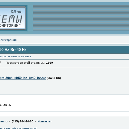
Регистрация
0 Hz Br~40 Hz
а опознание и анализ
Просмотров этой страницы:
1969
fdm-30ch_sh50_hz_br40_hz.rar
(652.3 Kb)
r~40 Hz
er.ru
- (495) 644-30-90 -
Контакты
диостанций и приемников!