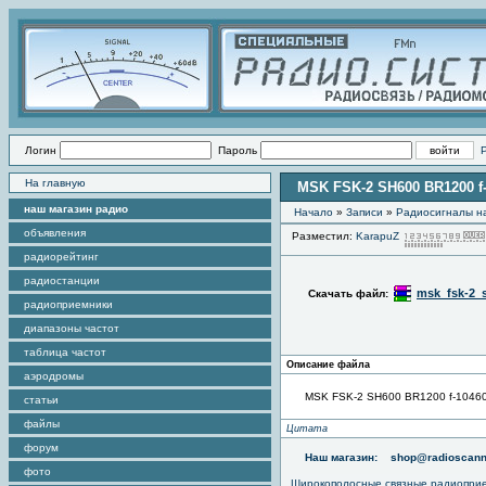
Логин
Пароль
На главную
MSK FSK-2 SH600 BR1200 f-
наш магазин радио
Начало
»
Записи
»
Радиоcигналы на
объявления
Разместил:
KarapuZ
радиорейтинг
радиостанции
msk_fsk-2_s
Скачать файл:
радиоприемники
диапазоны частот
таблица частот
Описание файла
аэродромы
MSK FSK-2 SH600 BR1200 f-10460
статьи
файлы
Цитата
форум
Наш магазин:
shop@radioscann
фото
Широкополосные связные радиопри