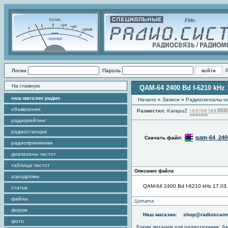
Логин
Пароль
На главную
QAM-64 2400 Bd f-6210 kHz 
наш магазин радио
Начало
»
Записи
»
Радиоcигналы на
объявления
Разместил:
KarapuZ
радиорейтинг
радиостанции
qam-64_2400
Скачать файл:
радиоприемники
диапазоны частот
таблица частот
Описание файла
аэродромы
QAM-64 2400 Bd f-6210 kHz 17.03
статьи
файлы
Цитата
форум
Наш магазин:
shop@radioscann
фото
Блоки питания для радиотехники
:
Aj