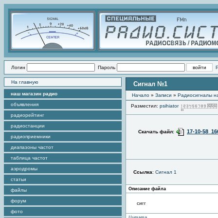
Логин
Пароль
На главную
Сигнал №1
наш магазин радио
Начало
»
Записи
»
Радиоcигналы на
объявления
Разместил:
psihiator
радиорейтинг
радиостанции
17-10-58_1
Скачать файл:
радиоприемники
диапазоны частот
таблица частот
аэродромы
Ссылка
:
Сигнал 1
статьи
Описание файла
файлы
форум
сигг
фото
Цитата