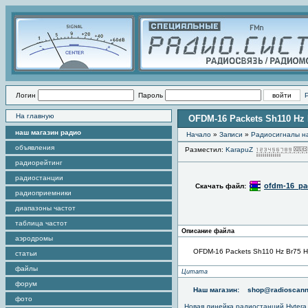
Логин
Пароль
На главную
OFDM-16 Packets Sh110 Hz 
наш магазин радио
Начало
»
Записи
»
Радиоcигналы на
объявления
Разместил:
KarapuZ
радиорейтинг
радиостанции
ofdm-16_pa
Скачать файл:
радиоприемники
диапазоны частот
таблица частот
Описание файла
аэродромы
OFDM-16 Packets Sh110 Hz Br75 H
статьи
файлы
Цитата
форум
Наш магазин:
shop@radioscann
фото
Новая линейка радиостанций Hytera