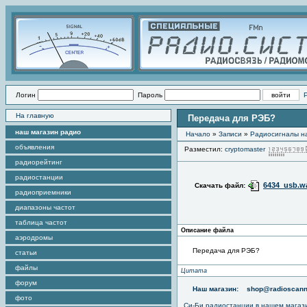
Логин
Пароль
На главную
Передача для РЭБ?
наш магазин радио
Начало
»
Записи
»
Радиоcигналы на
объявления
Разместил:
cryptomaster
радиорейтинг
радиостанции
6434_usb.w
Скачать файл:
радиоприемники
диапазоны частот
таблица частот
Описание файла
аэродромы
Передача для РЭБ?
статьи
файлы
Цитата
форум
Наш магазин:
shop@radioscann
фото
Си-Би радиостанции в нашем магаз