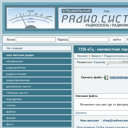
Логин
Пароль
На главную
7156 кГц - неизвестная пе
наш магазин радио
Начало
»
Записи
»
Радиоcигналы на
объявления
Разместил:
Kazantip
радиорейтинг
радиостанции
neizvestna
Скачать файл:
радиоприемники
диапазоны частот
таблица частот
Описание файла
аэродромы
Возможно она уже где то фигурир
статьи
файлы
Цитата
форум
Наш магазин:
shop@radioscann
фото
Портативные
Си-Би радиостанции
в