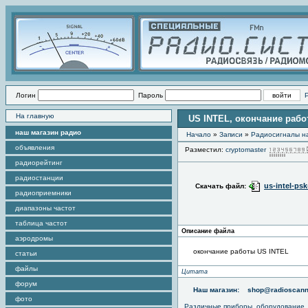
Логин
Пароль
На главную
US INTEL, окончание раб
наш магазин радио
Начало
»
Записи
»
Радиоcигналы на
объявления
Разместил:
cryptomaster
радиорейтинг
радиостанции
us-intel-psk
Скачать файл:
радиоприемники
диапазоны частот
таблица частот
Описание файла
аэродромы
окончание работы US INTEL
статьи
файлы
Цитата
форум
Наш магазин:
shop@radioscann
фото
Различные приборы, оборудование,