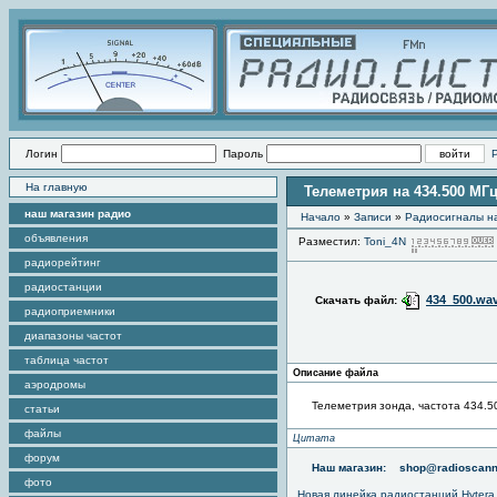
Логин
Пароль
На главную
Телеметрия на 434.500 МГ
наш магазин радио
Начало
»
Записи
»
Радиоcигналы на
объявления
Разместил:
Toni_4N
радиорейтинг
радиостанции
434_500.wa
Скачать файл:
радиоприемники
диапазоны частот
таблица частот
Описание файла
аэродромы
Телеметрия зонда, частота 434.5
статьи
файлы
Цитата
форум
Наш магазин:
shop@radioscann
фото
Новая линейка радиостанций Hytera