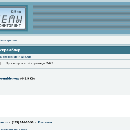
Регистрация
 скремблер
а опознание и анализ
Просмотров этой страницы:
2479
krembler.wav
(442.9 Kb)
er.ru
- (495) 644-30-90 -
Контакты
a в нашем магазине