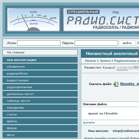
Логин
Пароль
На главную
Неизвестный аналоговый
наш магазин радио
Начало
»
Записи
»
Радиоcигналы н
объявления
Разместил:
KarapuZ
радиорейтинг
радиостанции
f8xxxkhz_s
Скачать файл:
радиоприемники
диапазоны частот
таблица частот
Описание файла
аэродромы
принят на f-8xxxkHz
статьи
файлы
Цитата
форум
Наш магазин:
shop@radioscann
фото
Новая линейка радиостанций Hyter