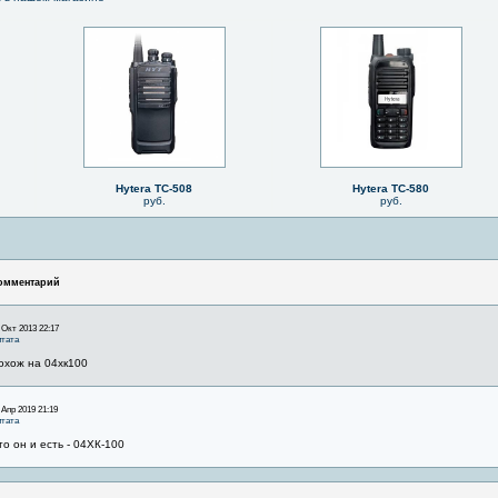
Hytera TC-508
Hytera TC-580
руб.
руб.
омментарий
 Окт 2013 22:17
тата
охож на 04хк100
 Апр 2019 21:19
тата
то он и есть - 04ХК-100