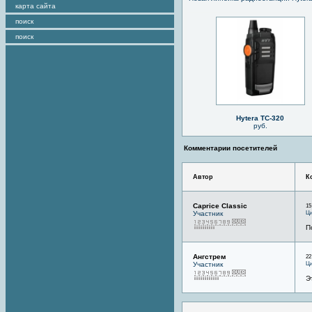
карта сайта
поиск
поиск
Hytera TC-320
руб.
Комментарии посетителей
Автор
К
Caprice Classic
15
Ци
Участник
П
Ангстрем
22
Ци
Участник
Э