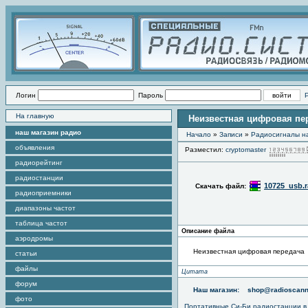
Логин
Пароль
На главную
Неизвестная цифровая пе
наш магазин радио
Начало
»
Записи
»
Радиоcигналы на
объявления
Разместил:
cryptomaster
радиорейтинг
радиостанции
10725_usb.r
Скачать файл:
радиоприемники
диапазоны частот
таблица частот
Описание файла
аэродромы
Неизвестная цифровая передача
статьи
файлы
Цитата
форум
Наш магазин:
shop@radioscann
фото
Портативные
Си-Би радиостанции
в