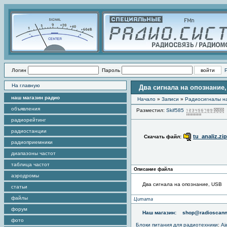
Логин
Пароль
На главную
Два сигнала на опознание
наш магазин радио
Начало
»
Записи
»
Радиоcигналы на
объявления
Разместил:
Skif585
радиорейтинг
радиостанции
tu_analiz.zip
Скачать файл:
радиоприемники
диапазоны частот
таблица частот
Описание файла
аэродромы
Два сигнала на опознание, USB
статьи
файлы
Цитата
форум
Наш магазин:
shop@radioscann
фото
Блоки питания для радиотехники
:
Aj