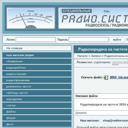
Логин
Пароль
На главную
Радиопередача на частоте
наш магазин радио
Начало
»
Записи
»
Радиоcигналы на
объявления
Разместил:
cryptomaster
радиорейтинг
радиостанции
3854_lsb.w
Скачать файл:
радиоприемники
диапазоны частот
таблица частот
Описание файла
аэродромы
Радиопередача на частоте 3854 
статьи
файлы
Цитата
форум
Наш магазин:
shop@radioscann
фото
Большой выбор аксессуаров для рад