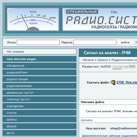
Логин
Пароль
На главную
Сигнал на анализ - ЛЧМ
наш магазин радио
Начало
»
Записи
»
Радиоcигналы на
объявления
Разместил:
Skif585
радиорейтинг
радиостанции
5758_lfsk.zi
Скачать файл:
радиоприемники
диапазоны частот
таблица частот
Описание файла
аэродромы
Сигнал на анализ ЛЧМ, похоже на
статьи
файлы
Цитата
форум
Наш магазин:
shop@radioscann
фото
Широкополосные связные радиопри