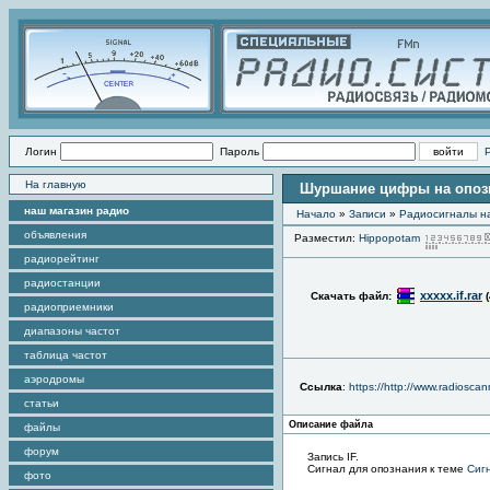
Логин
Пароль
На главную
Шуршание цифры на опоз
наш магазин радио
Начало
»
Записи
»
Радиоcигналы на
объявления
Разместил:
Hippopotam
радиорейтинг
радиостанции
xxxxx.if.rar
Скачать файл:
радиоприемники
диапазоны частот
таблица частот
аэродромы
Ссылка
:
https://http://www.radiosca
статьи
Описание файла
файлы
форум
Запись IF.
Сигнал для опознания к теме
Сиг
фото