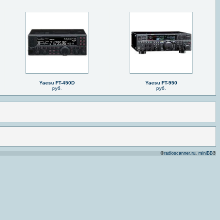
Yaesu FT-450D
Yaesu FT-950
руб.
руб.
©
radioscanner.ru
,
miniBB
®