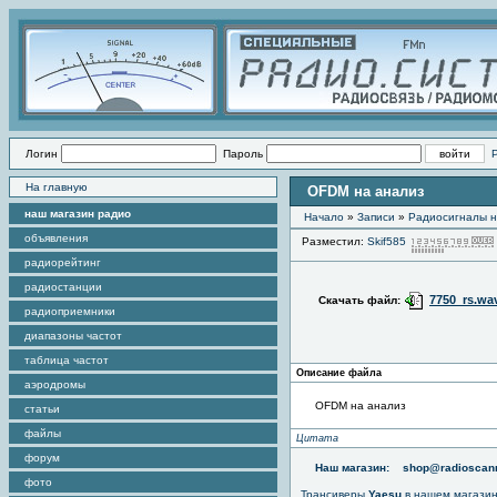
Логин
Пароль
На главную
OFDM на анализ
наш магазин радио
Начало
»
Записи
»
Радиоcигналы н
объявления
Разместил:
Skif585
радиорейтинг
радиостанции
7750_rs.wa
Скачать файл:
радиоприемники
диапазоны частот
таблица частот
Описание файла
аэродромы
OFDM на анализ
статьи
файлы
Цитата
форум
Наш магазин:
shop@radioscann
фото
Трансиверы
Yaesu
в нашем магази