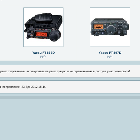
Yaesu FT-857D
Yaesu FT-897D
руб.
руб.
арегистрированные, активировавшие регистрацию и не ограниченные в доступе участники сайта!
л. исправление: 23 Дек 2012 15:44