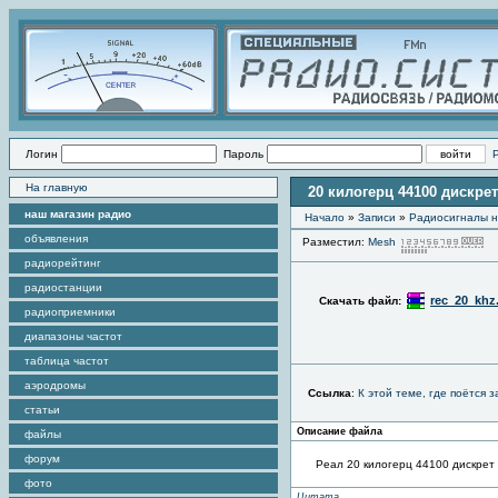
Логин
Пароль
На главную
20 килогерц 44100 дискрет
наш магазин радио
Начало
»
Записи
»
Радиоcигналы н
объявления
Разместил:
Mesh
П
радиорейтинг
радиостанции
rec_20_khz.
Скачать файл:
радиоприемники
диапазоны частот
таблица частот
аэродромы
Ссылка
:
К этой теме, где поётся 
статьи
Описание файла
файлы
форум
Реал 20 килогерц 44100 дискрет :
фото
Цитата