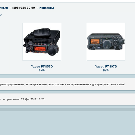
er.ru
- (495) 644-30-90 -
Контакты
не
Yaesu FT-857D
Yaesu FT-897D
руб.
руб.
арегистрированные, активировавшие регистрацию и не ограниченные в доступе участники сайта!
л. исправление: 23 Дек 2012 13:20