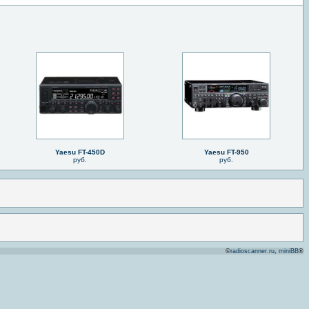
Yaesu FT-450D
Yaesu FT-950
руб.
руб.
©
radioscanner.ru
,
miniBB
®