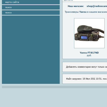
карта сайта
Наш магазин:
shop@radioscann
поиск
Трансиверы
Yaesu
в нашем магази
поиск
Yaesu FT-817ND
руб.
Добавлять комментарии могут только з
Файл загружен: 19 Июл 2011 10:51, пос