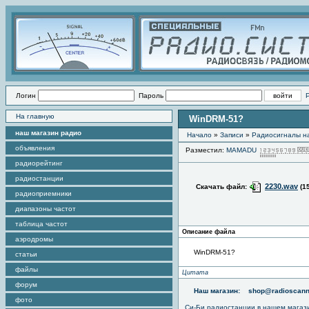
Логин
Пароль
На главную
WinDRM-51?
наш магазин радио
Начало
»
Записи
»
Радиоcигналы на
объявления
Разместил:
MAMADU
радиорейтинг
радиостанции
2230.wav
Скачать файл:
(1
радиоприемники
диапазоны частот
таблица частот
Описание файла
аэродромы
WinDRM-51?
статьи
файлы
Цитата
форум
Наш магазин:
shop@radioscann
фото
Си-Би радиостанции в нашем магаз