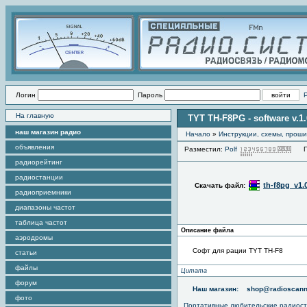
Логин
Пароль
На главную
TYT TH-F8PG - software v.1
наш магазин радио
Начало
»
Инструкции, схемы, прош
объявления
Разместил:
Polf
Про
радиорейтинг
радиостанции
th-f8pg_v1.0
Скачать файл:
радиоприемники
диапазоны частот
таблица частот
Описание файла
аэродромы
Софт для рации TYT TH-F8
статьи
файлы
Цитата
форум
Наш магазин:
shop@radioscann
фото
Портативные любительские радиос