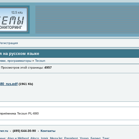
Регистрация
ия на русском языке
ивки, программаторы
»
Tecsun
росмотров этой страницы:
4957
680_rus.pdf
(1961 Kb)
 приёмника Tecsun PL-680
er.ru
- (495) 644-30-90 -
Контакты
зине
:
Alan и Midland
,
Alinco
,
Intek
,
MegaJet
,
President
,
Yosan
,
Беркут
,
Таис