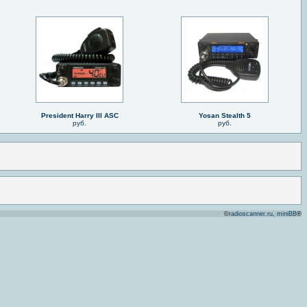
President Harry III ASC
Yosan Stealth 5
руб.
руб.
©
radioscanner.ru
,
miniBB
®