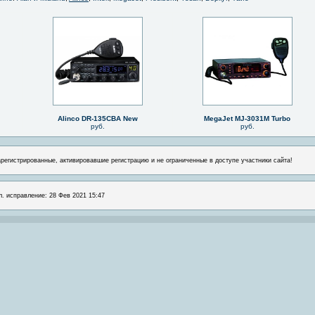
Alinco DR-135CBA New
MegaJet MJ-3031M Turbo
руб.
руб.
арегистрированные, активировавшие регистрацию и не ограниченные в доступе участники сайта!
л. исправление: 28 Фев 2021 15:47