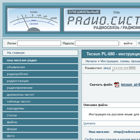
Логин
Пароль
На главную
Tecsun PL-680 - инструкц
наш магазин радио
Начало
»
Инструкции, схемы, прош
объявления
Разместил:
skeyl
П
радиорейтинг
радиостанции
tecsun_pl-
Скачать файл:
радиоприемники
диапазоны частот
таблица частот
Описание файла
аэродромы
Инструкция на русском языке для
статьи
файлы
Цитата
форум
Наш магазин:
shop@radioscann
фото
Си-Би радиостанции в нашем мага