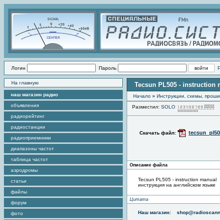
Логин
Пароль
На главную
Tecsun PL505 - instruction
наш магазин радио
Начало
»
Инструкции, схемы, прош
объявления
Разместил:
SOLO
П
радиорейтинг
радиостанции
tecsun_pl5
Скачать файл:
радиоприемники
диапазоны частот
таблица частот
Описание файла
аэродромы
Tecsun PL505 - instruction manual
статьи
инструкция на английском языке
файлы
Цитата
форум
Наш магазин:
shop@radioscann
фото