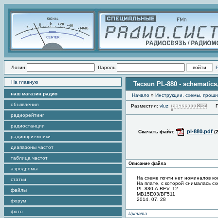
Логин
Пароль
На главную
Tecsun PL-880 - schematics
наш магазин радио
Начало
»
Инструкции, схемы, прош
объявления
Разместил:
vluz
Про
радиорейтинг
радиостанции
pl-880.pdf
Скачать файл:
(
радиоприемники
диапазоны частот
таблица частот
Описание файла
аэродромы
На схеме почти нет номиналов ко
статьи
На плате, с которой снималась с
PL-880-A-REV. 12
файлы
MB15E03/BF511
2014. 07. 28
форум
фото
Цитата