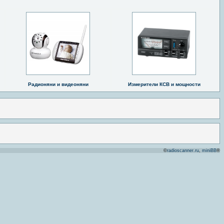
Радионяни и видеоняни
Измерители КСВ и мощности
©
radioscanner.ru
,
miniBB
®