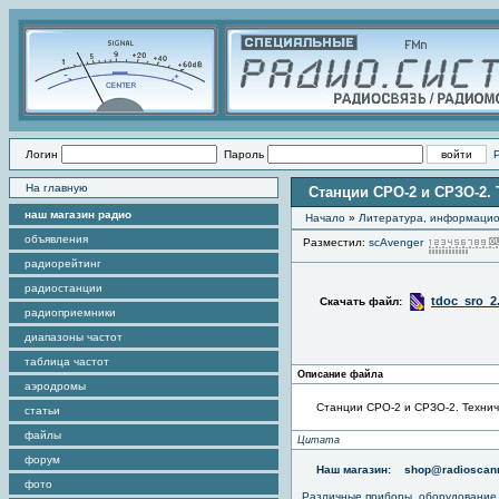
Логин
Пароль
На главную
Станции СРО-2 и СРЗО-2.
наш магазин радио
Начало
»
Литература, информаци
объявления
Разместил:
scAvenger
радиорейтинг
радиостанции
tdoc_sro_2
Скачать файл:
радиоприемники
диапазоны частот
таблица частот
Описание файла
аэродромы
Станции СРО-2 и СРЗО-2. Технич
статьи
файлы
Цитата
форум
Наш магазин:
shop@radioscann
фото
Различные приборы, оборудование,