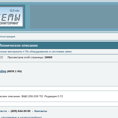
Регистрация
 Техническое описание
онные материалы
»
По оборудованию и системам связи
Просмотров этой страницы:
18060
.djvu
(4839.1 Kb)
еское описание. ВШ0.206.029 ТО. Редакция 2-72
er.ru
- (495) 644-30-90 -
Контакты
 спутниковые и радиотелефоны!