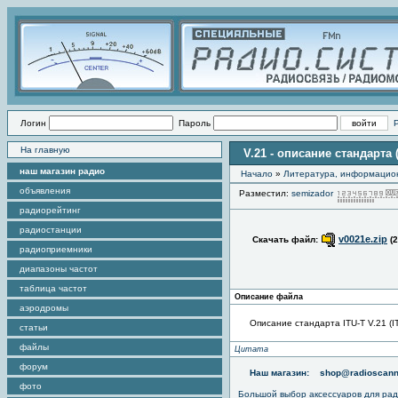
Логин
Пароль
На главную
V.21 - описание стандарта
наш магазин радио
Начало
»
Литература, информацио
объявления
Разместил:
semizador
радиорейтинг
радиостанции
v0021e.zip
Скачать файл:
(
радиоприемники
диапазоны частот
таблица частот
Описание файла
аэродромы
Описание стандарта ITU-T V.21 (I
статьи
файлы
Цитата
форум
Наш магазин:
shop@radioscann
фото
Большой выбор аксессуаров для рад