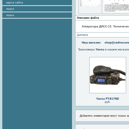
карта сайта
поиск
поиск
Описание файла
Аппаратура ДИСС-15. Техническо
Цитата
Наш магазин:
shop@radioscann
Трансиверы
Yaesu
в нашем магази
Yaesu FT-817ND
руб.
Добавлять комментарии могут только з