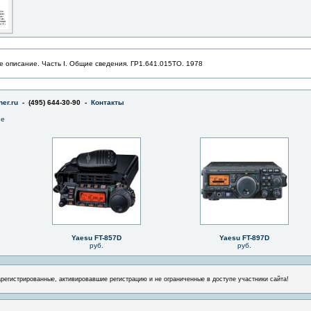
е описание. Часть I. Общие сведения. ГР1.641.015ТО. 1978
er.ru
- (495) 644-30-90 -
Контакты
не
Yaesu FT-857D
Yaesu FT-897D
руб.
руб.
арегистрированные, активировавшие регистрацию и не ограниченные в доступе участники сайта!