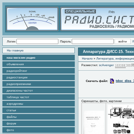
Логин
Пароль
На главную
Аппаратура ДИСС-15. Техн
наш магазин радио
Начало
»
Литература, информаци
объявления
Разместил:
scAvenger
радиорейтинг
радиостанции
tdoc_diss_
Скачать файл:
радиоприемники
диапазоны частот
таблица частот
Скриншоты, фото, картинки
аэродромы
статьи
файлы
форум
фото