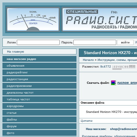
Логин
Пароль
На главную
Standard Horizon HX270 -
наш магазин радио
Начало
»
Инструкции, схемы, прош
объявления
Разместил:
9c4772
радиорейтинг
радиостанции
rucnoe_prog
Скачать файл:
радиоприемники
диапазоны частот
таблица частот
Описание файла
аэродромы
Standard Horizon HX270 - инстру
статьи
файлы
Цитата
форум
Наш магазин:
shop@radioscann
фото
Различные приборы, оборудование,