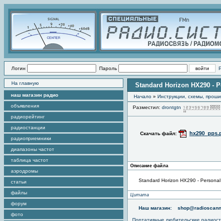
Логин
Пароль
На главную
Standard Horizon HX290 - 
наш магазин радио
Начало
»
Инструкции, схемы, прош
объявления
Разместил:
drontgtn
радиорейтинг
радиостанции
hx290_pps.
Скачать файл:
радиоприемники
диапазоны частот
таблица частот
Описание файла
аэродромы
Standard Horizon HX290 - Persona
статьи
файлы
Цитата
форум
Наш магазин:
shop@radioscann
фото
Портативные любительские радиос