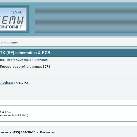
Регистрация
TX (RF) schematics & PCB
ивки, программаторы
»
Standard
осмотров этой страницы:
6073
_sch.rar
(776.2 Kb)
cs & PCB
 платы RX-TX (RF)
er.ru
- (495) 644-30-90 -
Контакты