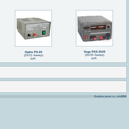
Vega PSS-3035
Optim PS-20
(30/35 Ампер)
(20/22 Ампер)
руб.
руб.
©
radioscanner.ru
,
miniBB
®