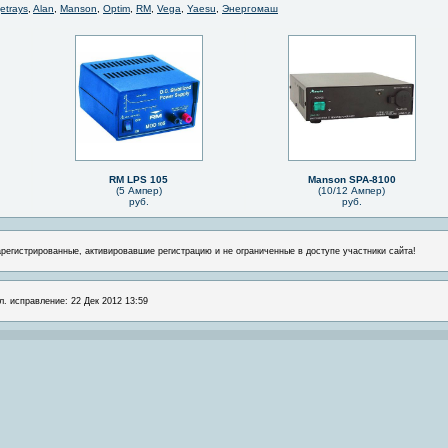
jetrays
,
Alan
,
Manson
,
Optim
,
RM
,
Vega
,
Yaesu
,
Энергомаш
RM LPS 105
Manson SPA-8100
(5 Ампер)
(10/12 Ампер)
руб.
руб.
арегистрированные, активировавшие регистрацию и не ограниченные в доступе участники сайта!
л. исправление: 22 Дек 2012 13:59