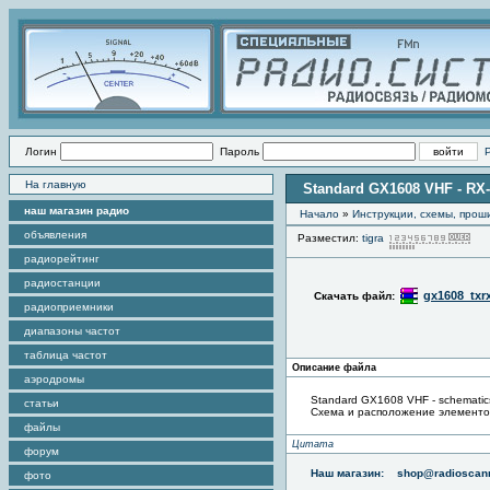
Логин
Пароль
На главную
Standard GX1608 VHF - RX-
наш магазин радио
Начало
»
Инструкции, схемы, прош
объявления
Разместил:
tigra
Пр
радиорейтинг
радиостанции
gx1608_txrx
Скачать файл:
радиоприемники
диапазоны частот
таблица частот
Описание файла
аэродромы
Standard GX1608 VHF - schemati
статьи
Схема и расположение элементов
файлы
Цитата
форум
Наш магазин:
shop@radioscann
фото