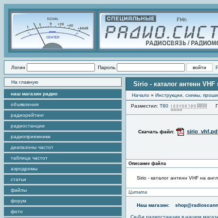
Логин
Пароль
На главную
Sirio - каталог антенн VH
наш магазин радио
Начало
»
Инструкции, схемы, прош
объявления
Разместил:
Т80
Про
радиорейтинг
радиостанции
sirio_vhf.pd
Скачать файл:
радиоприемники
диапазоны частот
таблица частот
Описание файла
аэродромы
Sirio - каталог антенн VHF на анг
статьи
файлы
Цитата
форум
Наш магазин:
shop@radioscann
фото
Си-Би радиостанции в нашем магаз