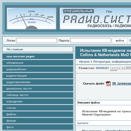
Логин
Пароль
На главную
Испытание КВ-модемов на т
Collins & Netherlands MoD 
наш магазин радио
Начало
»
Литература, информацио
объявления
Разместил:
MAMADU
радиорейтинг
радиостанции
радиоприемники
09_jorgenso
Скачать файл:
диапазоны частот
таблица частот
аэродромы
Описание файла
статьи
Испытание КВ-модемов на трансатл
файлы
Materiel Organisation.
форум
Цитата
фото
Наш магазин:
shop@radioscann