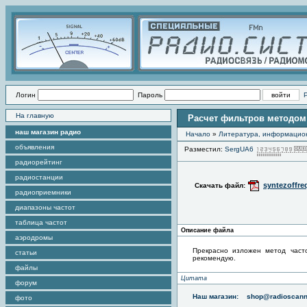
Логин
Пароль
На главную
Расчет фильтров методом
наш магазин радио
Начало
»
Литература, информацио
объявления
Разместил:
SergUA6
радиорейтинг
радиостанции
syntezoffre
Скачать файл:
радиоприемники
диапазоны частот
таблица частот
Описание файла
аэродромы
Прекрасно изложен метод часто
статьи
рекомендую.
файлы
Цитата
форум
Наш магазин:
shop@radioscann
фото