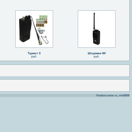
Турист 3
Штурман 80
руб.
руб.
©
radioscanner.ru
,
miniBB
®