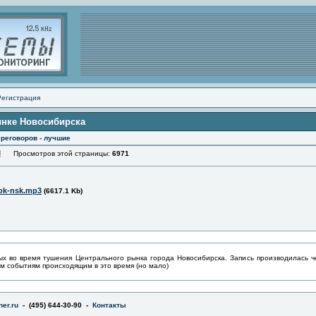
Регистрация
ынке Новосибирска
реговоров - лучшие
Просмотров этой страницы:
6971
ok-nsk.mp3
(6617.1 Kb)
х во время тушения Центрального рынка города Новосибирска. Запись производилась че
м событиям происходящим в это время (но мало)
er.ru
- (495) 644-30-90 -
Контакты