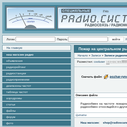
Логин
Пароль
На главную
Пожар на центральном р
наш магазин радио
Начало
»
Записи
»
Записи радиопе
объявления
Разместил:
cooluser
радиорейтинг
радиостанции
pozhar-ryn
Скачать файл:
радиоприемники
диапазоны частот
таблица частот
Описание файла
аэродромы
Радиообмен на частоте пожарны
статьи
радиообмен относящийся к други
файлы
Цитата
форум
Наш магазин:
shop@radioscann
фото