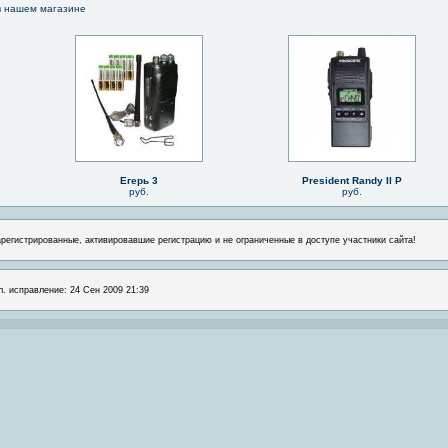
 нашем магазине
Егерь 3
President Randy II P
руб.
руб.
арегистрированные, активировавшие регистрацию и не ограниченные в доступе участники сайта!
л. исправление: 24 Сен 2009 21:39