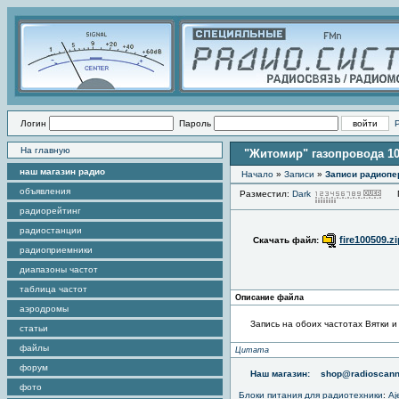
Логин
Пароль
На главную
"Житомир" газопровода 10
наш магазин радио
Начало
»
Записи
»
Записи радиопе
объявления
Разместил:
Dark
Пр
радиорейтинг
радиостанции
fire100509.zi
Скачать файл:
радиоприемники
диапазоны частот
таблица частот
Описание файла
аэродромы
Запись на обоих частотах Вятки и
статьи
файлы
Цитата
форум
Наш магазин:
shop@radioscann
фото
Блоки питания для радиотехники
:
Aj