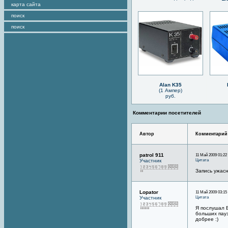
карта сайта
поиск
поиск
Alan K35
(1 Ампер)
руб.
Комментарии посетителей
Автор
Комментарий
patrol 911
11 Май 2009 01:22
Цитата
Участник
Запись ужас
Lopator
11 Май 2009 03:15
Цитата
Участник
Я послушал В
больших пау
добрее :)