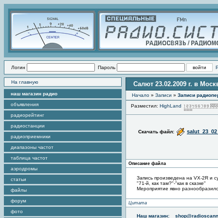
Логин
Пароль
На главную
Салют 23.02.2009 г. в Моск
наш магазин радио
Начало
»
Записи
»
Записи радиопе
объявления
Разместил:
HighLand
радиорейтинг
радиостанции
salut_23_0
Скачать файл:
радиоприемники
диапазоны частот
таблица частот
Описание файла
аэродромы
Запись произведена на VX-2R и с
статьи
"71-й, как там?"-"как в сказке"
Мероприятие явно разнообразило
файлы
форум
Цитата
фото
Наш магазин:
shop@radioscann