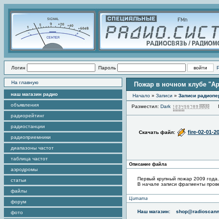
Логин
Пароль
На главную
Пожар в ночном клубе "Арм
наш магазин радио
Начало
»
Записи
»
Записи радиопе
объявления
Разместил:
Dark
Пр
радиорейтинг
радиостанции
fire-02-01-
Скачать файл:
радиоприемники
диапазоны частот
таблица частот
Описание файла
аэродромы
Первый крупный пожар 2009 года.
статьи
В начале записи фрагменты прове
файлы
Цитата
форум
Наш магазин:
shop@radioscann
фото