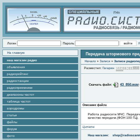
Логин
Пароль
На главную
Передача штормового пр
наш магазин радио
Начало
»
Записи
»
Записи радиопе
объявления
Разместил:
Гагарин
радиорейтинг
радиостанции
43_850.wav
Скачать файл:
радиоприемники
диапазоны частот
таблица частот
Описание файла
аэродромы
Работа радиосети МЧС. Передача
статьи
качество передачи.(ФОН 100 ГЦ).
файлы
Цитата
форум
Наш магазин:
shop@radioscann
фото