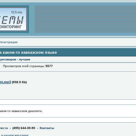
Регистрация
на каком-то кавказском языке
реговоров - лучшие
Просмотров этой страницы:
5577
nt.mp3
(958.9 Kb)
каком-то кавказском диалекте.
er.ru
- (495) 644-30-90 -
Контакты
a в нашем магазине