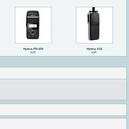
Hytera PD-355
Hytera X1E
руб.
руб.