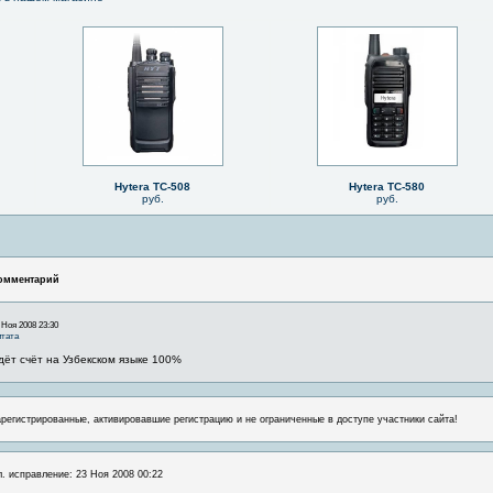
Hytera TC-508
Hytera TC-580
руб.
руб.
омментарий
 Ноя 2008 23:30
тата
дёт счёт на Узбекском языке 100%
арегистрированные, активировавшие регистрацию и не ограниченные в доступе участники сайта!
л. исправление: 23 Ноя 2008 00:22