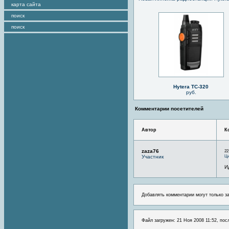
карта сайта
поиск
поиск
Hytera TC-320
руб.
Комментарии посетителей
Автор
К
zaza76
22
Ци
Участник
И
Добавлять комментарии могут только з
Файл загружен: 21 Ноя 2008 11:52, пос