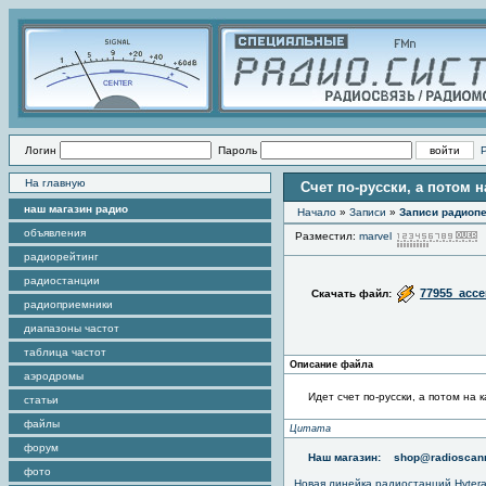
Логин
Пароль
На главную
Счет по-русски, а потом 
наш магазин радио
Начало
»
Записи
»
Записи радиопе
объявления
Разместил:
marvel
радиорейтинг
радиостанции
77955_acce
Скачать файл:
радиоприемники
диапазоны частот
таблица частот
Описание файла
аэродромы
Идет счет по-русски, а потом на 
статьи
файлы
Цитата
форум
Наш магазин:
shop@radioscann
фото
Новая линейка радиостанций Hyter