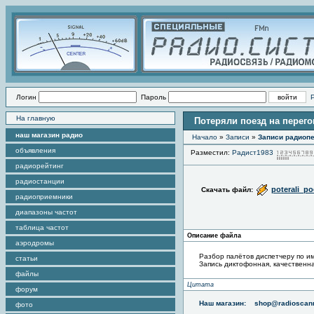
Логин
Пароль
На главную
Потеряли поезд на перего
наш магазин радио
Начало
»
Записи
»
Записи радиопе
объявления
Разместил:
Радист1983
радиорейтинг
радиостанции
poterali_p
Скачать файл:
радиоприемники
диапазоны частот
таблица частот
Описание файла
аэродромы
Разбор палётов диспетчеру по и
статьи
Запись диктофонная, качественна
файлы
Цитата
форум
Наш магазин:
shop@radioscann
фото