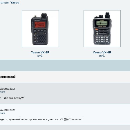
станции
Yaesu
Yaesu VX-3R
Yaesu VX-6R
руб.
руб.
омментарий
 Авг 2008 22:14
тата
А...Жалко тётку!!!
 Авг 2008 22:27
тата
адист, признайтесь где вы это все достаете? ))))) Я в шоке!