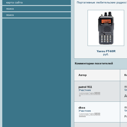
карта сайта
Портативные любительские радио
поиск
поиск
Yaesu FT-60R
руб.
Комментарии посетителей
Автор
К
patrol 911
05
Ци
Участник
Д
dkss
05
Ци
Участник
Р