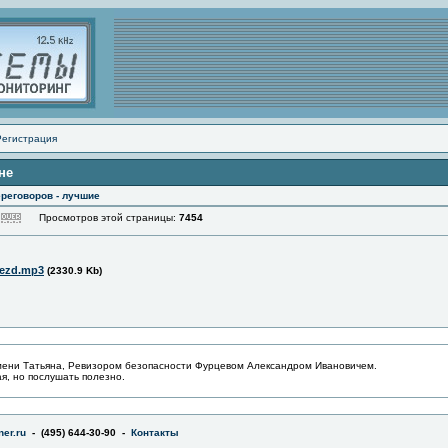
Регистрация
не
реговоров - лучшие
Просмотров этой страницы:
7454
oezd.mp3
(2330.9 Kb)
мени Татьяна, Ревизором безопасности Фурцевом Александром Ивановичем.
я, но послушать полезно.
er.ru
- (495) 644-30-90 -
Контакты