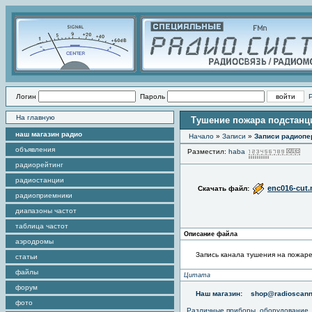
Логин
Пароль
На главную
Тушение пожара подстанции
наш магазин радио
Начало
»
Записи
»
Записи радиопе
объявления
Разместил:
haba
Пр
радиорейтинг
радиостанции
enc016-cut
Скачать файл:
радиоприемники
диапазоны частот
таблица частот
Описание файла
аэродромы
Запись канала тушения на пожаре
статьи
файлы
Цитата
форум
Наш магазин:
shop@radioscann
фото
Различные приборы, оборудование,