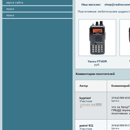
карта сайта
Наш магазин:
shop@radioscann
поиск
Портативные любительские радиос
поиск
Yaesu FT-60R
руб.
Комментарии посетителей
Автор
Комментарий
kyprizel
15 Май 2008 16:53
Цитата
Участник
что за бред?
ГИБДД перекр
позитивная. 
patrol 911
16 Май 2008 00:17
Цитата
Участник