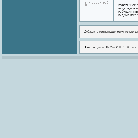
Kyprizel:Всё
видели,что 
избивали ни
видимо кого-
Добавлять комментарии могут только за
Файл загружен: 15 Май 2008 16:33, пос