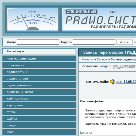
Логин
Пароль
На главную
Запись переговоров ГИБДД
наш магазин радио
Начало
»
Записи
»
Записи радиопе
объявления
Разместил:
Vengant
радиорейтинг
радиостанции
spb_14.05.20
Скачать файл:
радиоприемники
диапазоны частот
таблица частот
Описание файла
аэродромы
Запись радиопереговоров экипаж
статьи
милиция разгоняла с улиц город
перекрывали трассы, били стекла
файлы
Записать, увы, не все успел. Ве
форум
фото
Цитата