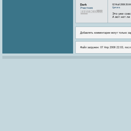
Dark
02 Май 2008 20:04
Цитата
Участник
Это уже совс
А вот нет ли
Добавлять комментарии могут только за
Файл загружен: 07 Апр 2008 22:03, посл