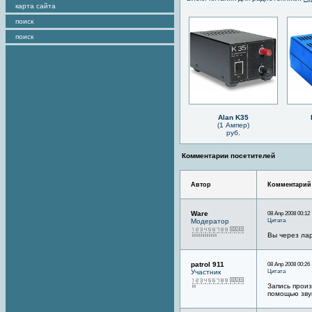
карта сайта
поиск
поиск
Alan K35
(1 Ампер)
руб.
Комментарии посетителей
Автор
Комментарий
Ware
08 Апр 2008 00:12
Цитата
Модератор
Вы через ла
patrol 911
08 Апр 2008 00:26
Цитата
Участник
Запись прои
помощью зву