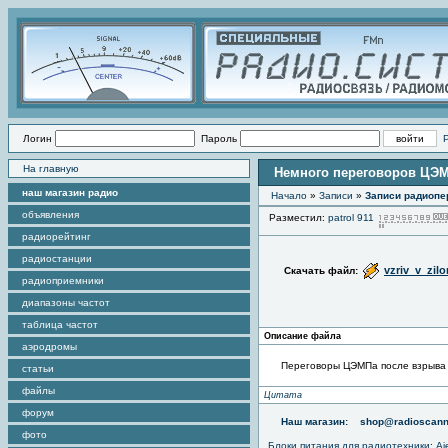
Логин
Пароль
На главную
Немного переговоров ЦЭМ
наш магазин радио
Начало
»
Записи
»
Записи радиопе
объявления
Разместил:
patrol 911
радиорейтинг
радиостанции
vzriv_v_zil
Скачать файл:
радиоприемники
диапазоны частот
таблица частот
Описание файла
аэродромы
Переговоры ЦЭМПа после взрыва н
статьи
файлы
Цитата
форум
Наш магазин:
shop@radioscann
фото
Блоки питания для радиотехники
:
Aj