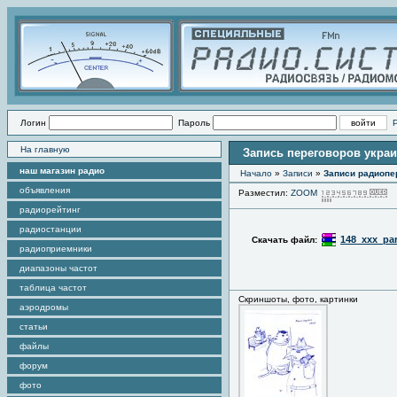
Логин
Пароль
На главную
Запись переговоров украи
наш магазин радио
Начало
»
Записи
»
Записи радиопе
объявления
Разместил:
ZOOM
П
радиорейтинг
радиостанции
148_xxx_par
Скачать файл:
радиоприемники
диапазоны частот
таблица частот
Скриншоты, фото, картинки
аэродромы
статьи
файлы
форум
фото