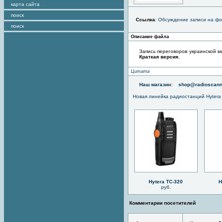
карта сайта
поиск
Ссылка
:
Обсуждение записи на ф
поиск
Описание файла
Запись переговоров украинской м
Краткая версия.
Цитата
Наш магазин:
shop@radioscann
Новая линейка радиостанций Hytera
Hytera TC-320
H
руб.
Комментарии посетителей