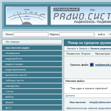
Логин
Пароль
На главную
Пожар на турецком грузо
наш магазин радио
Начало
»
Записи
»
Записи радиопе
объявления
Разместил:
Register
Просмотров э
радиорейтинг
радиостанции
seafaerunk.
Скачать файл:
радиоприемники
диапазоны частот
таблица частот
Описание файла
аэродромы
"Там один в туалете спрятался"
статьи
Цитата
файлы
форум
Наш магазин:
shop@radioscann
фото
Широкополосные связные радиопри