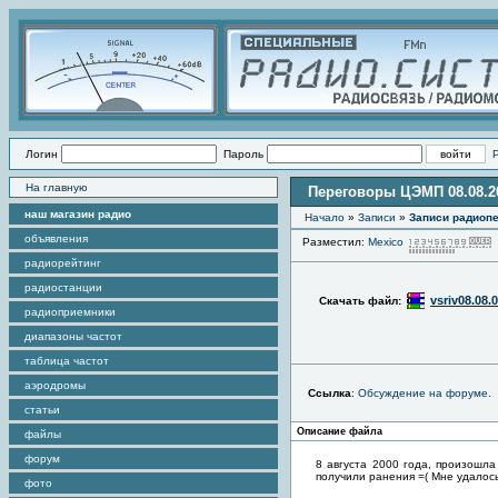
Логин
Пароль
На главную
Переговоры ЦЭМП 08.08.2
наш магазин радио
Начало
»
Записи
»
Записи радиопе
объявления
Разместил:
Mexico
радиорейтинг
радиостанции
vsriv08.08.0
Скачать файл:
радиоприемники
диапазоны частот
таблица частот
аэродромы
Ссылка
:
Обсуждение на форуме.
статьи
Описание файла
файлы
форум
8 августа 2000 года, произошла
получили ранения =( Мне удалось
фото