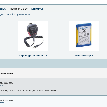
er.ru
- (495) 644-30-90 -
Контакты
диостанций и приемников!
Гарнитуры и тангенты
Аккумуляторы
омментарий
 Май 2007 00:46
тата
 почему не сразу выложил? уже 7 лет выдержки!!!!
 Май 2007 03:17
тата