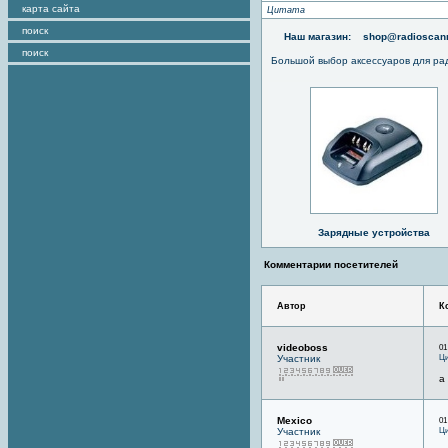
карта сайта
Цитата
поиск
Наш магазин:
shop@radioscann
поиск
Большой выбор аксессуаров для ра
Зарядные устройства
Комментарии посетителей
Автор
К
videoboss
01
Ци
Участник
а
Mexico
01
Ци
Участник