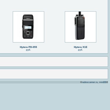
Hytera PD-355
Hytera X1E
руб.
руб.
©
radioscanner.ru
,
miniBB
®