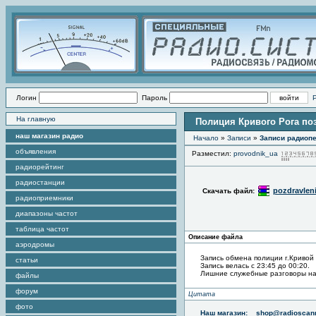
Логин
Пароль
На главную
Полиция Кривого Рога по
наш магазин радио
Начало
»
Записи
»
Записи радиопе
объявления
Разместил:
provodnik_ua
радиорейтинг
радиостанции
pozdravleni
Скачать файл:
радиоприемники
диапазоны частот
таблица частот
Описание файла
аэродромы
Запись обмена полиции г.Кривой
статьи
Запись велась с 23:45 до 00:20.
Лишние служебные разговоры на 
файлы
форум
Цитата
фото
Наш магазин:
shop@radioscann