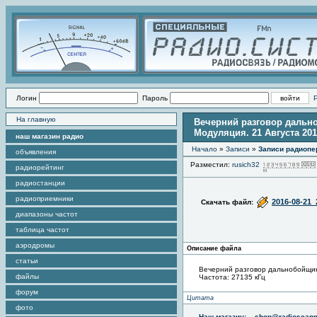
Логин
Пароль
На главную
Вечерний разговор дально
Модуляция. 21 Августа 20
наш магазин радио
Начало
»
Записи
»
Записи радиопе
объявления
Разместил:
rusich32
радиорейтинг
радиостанции
радиоприемники
2016-08-21_
Скачать файл:
диапазоны частот
таблица частот
аэродромы
Описание файла
статьи
Вечерний разговор дальнобойщи
файлы
Частота: 27135 кГц
форум
Цитата
фото
Наш магазин:
shop@radioscann