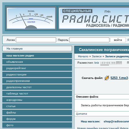
Логин
Пароль
На главную
Сахалинские пограничник
наш магазин радио
Начало
»
Записи
»
Записи радиопе
объявления
Разместил:
briz
Про
радиорейтинг
радиостанции
5253_f.mp3
Скачать файл:
радиоприемники
диапазоны частот
таблица частот
Описание файла
аэродромы
Запись работы пограничников бер
статьи
файлы
Цитата
форум
Наш магазин:
shop@radioscann
фото
Новая линейка радиостанций Hytera